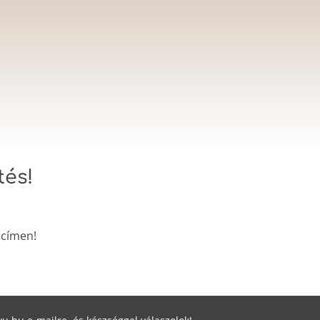
tés!
 címen!