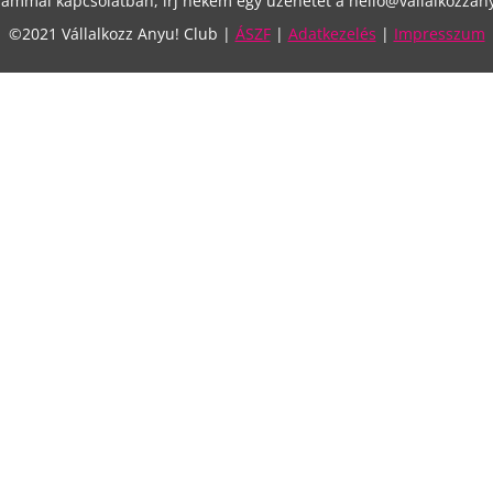
mmal kapcsolatban, írj nekem egy üzenetet a hello@vallalkozzanyu
©2021 Vállalkozz Anyu! Club |
ÁSZF
|
Adatkezelés
|
Impresszum