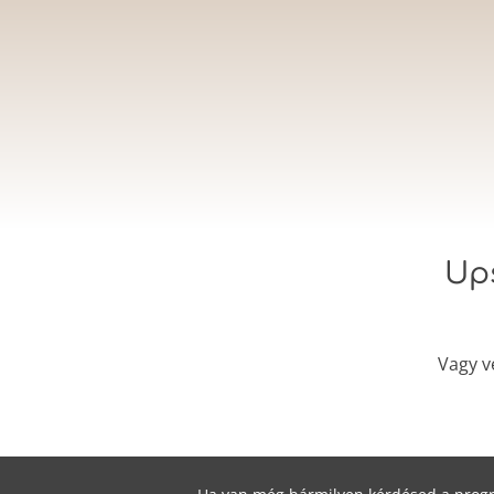
Ups
Vagy v