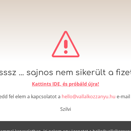
s
ssz ... sajnos nem sikerült a fize
Kattints IDE, és próbáld újra!
edd fel elem a kapcsolatot a
hello@vallalkozzanyu.hu
e-mail
Szilvi